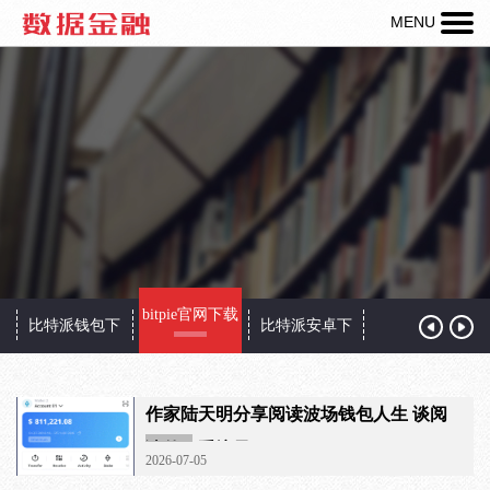
MENU
热线：
400-
123-
456-
789
bitpie官网下载
网
比特派钱包下
比特派安卓下
载
载
作家陆天明分享阅读波场钱包人生 谈阅
读的三重境界
2026-07-05